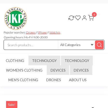
Skip
CV.INSAN
to
KENCANA
0
the
PASUNDAN
content
Popular searches:
Drones
//
iPhone
//
Watches
Opening hours: Mo-Fri 9:00-20:00
CLOTHING
TECHNOLOGY
TECHNOLOGY
WOMEN'S CLOTHING
DEVICES
DEVICES
MEN'S CLOTHING
DRONES
ABOUT US
Sale!