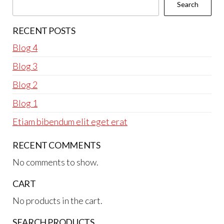
Search
on
on
the
the
RECENT POSTS
product
prod
Blog 4
page
pag
Blog 3
Blog 2
Blog 1
Etiam bibendum elit eget erat
RECENT COMMENTS
No comments to show.
CART
No products in the cart.
SEARCH PRODUCTS