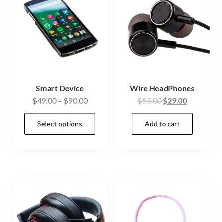
Smart Device
Wire HeadPhones
Original
Current
$
49.00
–
$
90.00
$
55.00
$
29.00
price
price
This
Select options
Add to cart
was:
is:
product
$55.00.
$29.00.
has
multiple
variants.
The
options
may