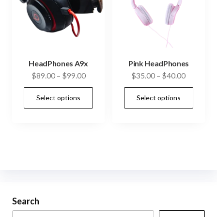
be
chosen
on
the
product
HeadPhones A9x
Pink HeadPhones
page
$
89.00
–
$
99.00
$
35.00
–
$
40.00
This
This
Select options
Select options
product
prod
has
has
multiple
mult
variants.
vari
The
The
options
opti
may
may
be
be
Search
chosen
cho