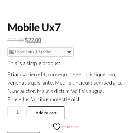
Mobile Ux7
Original
Current
$
25.00
$
22.00
price
price
United States (US) dollar
was:
is:
This is a simple product.
$25.00.
$22.00.
Etiam sapien elit, consequat eget, tristique non,
venenatis quis, ante. Mauris tincidunt sem sed arcu.
Nunc auctor. Mauris dictum facilisis augue.
Phasellus faucibus molestie nisl.
Mobile
Add to cart
Ux7
quantity
Add to wishlist