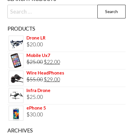
Search
for:
PRODUCTS
Drone LR
$
20.00
Mobile Ux7
Original
Current
$
25.00
$
22.00
price
price
Wire HeadPhones
was:
is:
Original
Current
$
55.00
$
29.00
$25.00.
$22.00.
price
price
Infra Drone
was:
is:
$
25.00
$55.00.
$29.00.
ePhone 5
$
30.00
ARCHIVES